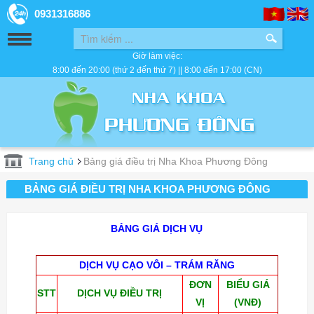
0931316886
Giờ làm việc:
8:00 đến 20:00 (thứ 2 đến thứ 7) || 8:00 đến 17:00 (CN)
Trang chủ
Bảng giá điều trị Nha Khoa Phương Đông
BẢNG GIÁ ĐIỀU TRỊ NHA KHOA PHƯƠNG ĐÔNG
BẢNG GIÁ DỊCH VỤ
DỊCH VỤ CẠO VÔI – TRÁM RĂNG
ĐƠN
BIỂU GIÁ
STT
DỊCH VỤ ĐIỀU TRỊ
VỊ
(VNĐ)