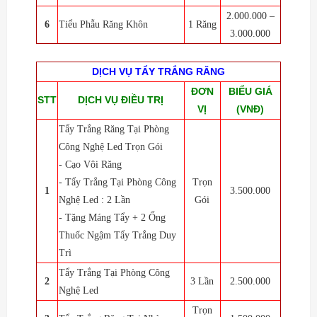
2.000.000 –
6
Tiểu Phẫu Răng Khôn
1 Răng
3.000.000
DỊCH VỤ TẨY TRẮNG RĂNG
ĐƠN
BIỂU GIÁ
STT
DỊCH VỤ ĐIỀU TRỊ
VỊ
(VNĐ)
Tẩy Trắng Răng Tại Phòng
Công Nghệ Led Trọn Gói
- Cạo Vôi Răng
- Tẩy Trắng Tại Phòng Công
Trọn
1
3.500.000
Nghệ Led : 2 Lần
Gói
- Tặng Máng Tẩy + 2 Ống
Thuốc Ngậm Tẩy Trắng Duy
Trì
Tẩy Trắng Tại Phòng Công
2
3 Lần
2.500.000
Nghệ Led
Trọn