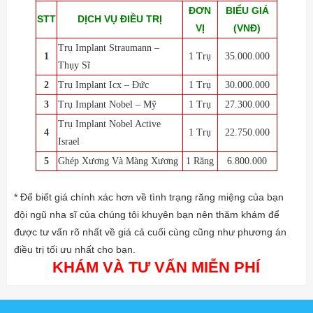
ĐƠN
BIỂU GIÁ
STT
DỊCH VỤ ĐIỀU TRỊ
VỊ
(VNĐ)
Trụ Implant Straumann –
1
1 Trụ
35.000.000
Thụy Sĩ
2
Trụ Implant Icx – Đức
1 Trụ
30.000.000
3
Trụ Implant Nobel – Mỹ
1 Trụ
27.300.000
Trụ Implant Nobel Active
4
1 Trụ
22.750.000
Israel
5
Ghép Xương Và Màng Xương
1 Răng
6.800.000
* Để biết giá chính xác hơn về tình trạng răng miệng của bạn
đội ngũ nha sĩ của chúng tôi khuyên bạn nên thăm khám để
được tư vấn rõ nhất về giá cả cuối cùng cũng như phương án
điều trị tối ưu nhất cho bạn.
KHÁM VÀ TƯ VẤN MIỄN PHÍ