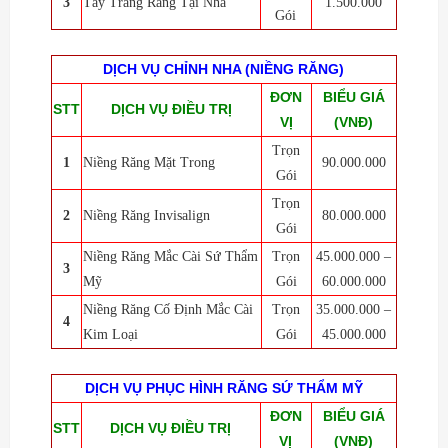
3
Tẩy Trắng Răng Tại Nhà
1.500.000
Gói
DỊCH VỤ CHỈNH NHA (NIỀNG RĂNG)
ĐƠN
BIỂU GIÁ
STT
DỊCH VỤ ĐIỀU TRỊ
VỊ
(VNĐ)
Trọn
1
Niềng Răng Mặt Trong
90.000.000
Gói
Trọn
2
Niềng Răng Invisalign
80.000.000
Gói
Niềng Răng Mắc Cài Sứ Thẩm
Trọn
45.000.000 –
3
Mỹ
Gói
60.000.000
Niềng Răng Cố Định Mắc Cài
Trọn
35.000.000 –
4
Kim Loại
Gói
45.000.000
DỊCH VỤ PHỤC HÌNH RĂNG SỨ THẨM MỸ
ĐƠN
BIỂU GIÁ
STT
DỊCH VỤ ĐIỀU TRỊ
VỊ
(VNĐ)