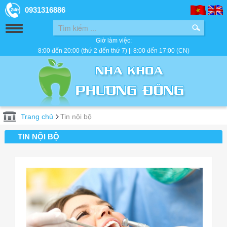
0931316886
Giờ làm việc:
8:00 đến 20:00 (thứ 2 đến thứ 7) || 8:00 đến 17:00 (CN)
Trang chủ
Tin nội bộ
TIN NỘI BỘ