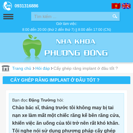
0931316886
Giờ làm việc:
8:00 đến 20:00 (thứ 2 đến thứ 7) || 8:00 đến 17:00 (CN)
Trang chủ
Hỏi đáp
Cấy ghép răng implant ở đâu tốt ?
CẤY GHÉP RĂNG IMPLANT Ở ĐÂU TỐT ?
Bạn đọc
Đặng Trường
hỏi:
Chào bác sĩ, tháng trước tôi không may bị tai
nạn xe làm mất một chiếc răng kế bên răng cửa,
khiến việc ăn uống của tôi trở nên rất khó khăn.
Tôi nghe nói sử dụng phương pháp cấy ghép