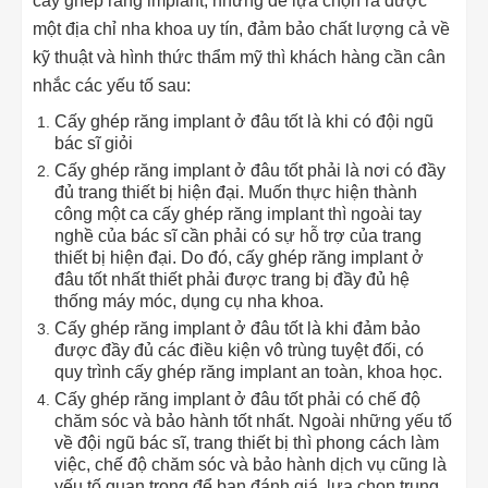
cấy ghép răng implant, nhưng để lựa chọn ra được
một địa chỉ nha khoa uy tín, đảm bảo chất lượng cả về
kỹ thuật và hình thức thẩm mỹ thì khách hàng cần cân
nhắc các yếu tố sau:
Cấy ghép răng implant ở đâu tốt là khi có đội ngũ
bác sĩ giỏi
Cấy ghép răng implant ở đâu tốt phải là nơi có đầy
đủ trang thiết bị hiện đại. Muốn thực hiện thành
công một ca cấy ghép răng implant thì ngoài tay
nghề của bác sĩ cần phải có sự hỗ trợ của trang
thiết bị hiện đại. Do đó, cấy ghép răng implant ở
đâu tốt nhất thiết phải được trang bị đầy đủ hệ
thống máy móc, dụng cụ nha khoa.
Cấy ghép răng implant ở đâu tốt là khi đảm bảo
được đầy đủ các điều kiện vô trùng tuyệt đối, có
quy trình cấy ghép răng implant an toàn, khoa học.
Cấy ghép răng implant ở đâu tốt phải có chế độ
chăm sóc và bảo hành tốt nhất. Ngoài những yếu tố
về đội ngũ bác sĩ, trang thiết bị thì phong cách làm
việc, chế độ chăm sóc và bảo hành dịch vụ cũng là
yếu tố quan trọng để bạn đánh giá, lựa chọn trung