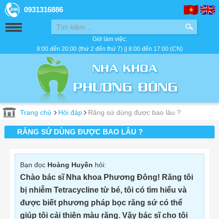
0931316886
Giờ làm việc:
8:00 đến 20:00 (thứ 2 đến thứ 7) || 8:00 đến 17:00 (CN)
Trang chủ
Hỏi đáp
Răng sứ dùng được bao lâu ?
RĂNG SỨ DÙNG ĐƯỢC BAO LÂU ?
Bạn đọc
Hoàng Huyền
hỏi:
Chào bác sĩ Nha khoa Phương Đông! Răng tôi
bị nhiễm Tetracycline từ bé, tôi có tìm hiểu và
được biết phương pháp bọc răng sứ có thể
giúp tôi cải thiên màu răng. Vậy bác sĩ cho tôi