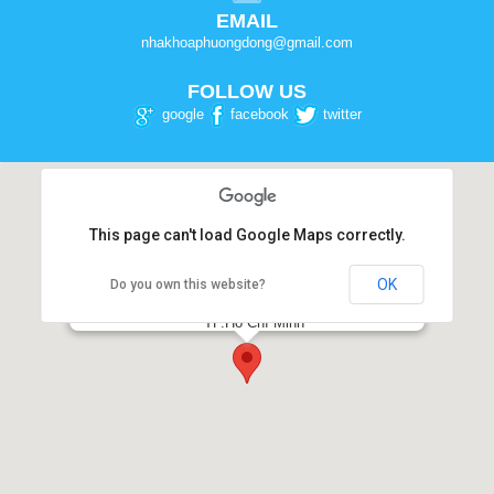
EMAIL
nhakhoaphuongdong@gmail.com
FOLLOW US
google
facebook
twitter
This page can't load Google Maps correctly.
OK
Do you own this website?
NHA KHOA PHƯƠNG ĐÔNG
Số 54-56, Đường 3 tháng 2, Phường 12, Quận 10,
TP.Hồ Chí Minh