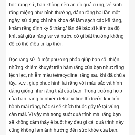
bọc răng sứ, bạn không nên ăn đồ quá cứng, vệ sinh
răng miệng như bình thường, đánh răng hai lần một
ngày, sử dụng chỉ nha khoa để làm sạch các kẽ răng,
khám răng định kỳ 6 tháng/ lần để bác sĩ kiểm tra độ
khít sát giữa răng sứ và nướu có gì bất thường không
để có thể điều trị kịp thời.
Bọc răng sứ là một phương pháp giúp bạn cải thiện
những khiếm khuyết trên hàm răng của bạn như: răng
lệch lạc, nhiễm màu tetracycline, răng sau khi đã chữa
tủy,..v..v.. giúp phục hình lại răng với màu sắc và hình
dáng giống như răng thật của bạn. Trong trường hợp
của bạn, răng bị nhiễm tetracycline thì trước khi tiến
hành mài răng, bác sĩ sẽ chích thuốc gây tê tại vùng
cần mài. Vì vậy mà trong suốt quá trình mài răng bạn
sẽ không cảm thấy ê buốt hay đau gì cả, quá trình này
cũng không làm ảnh hưởng đến sức khỏe của bạn.