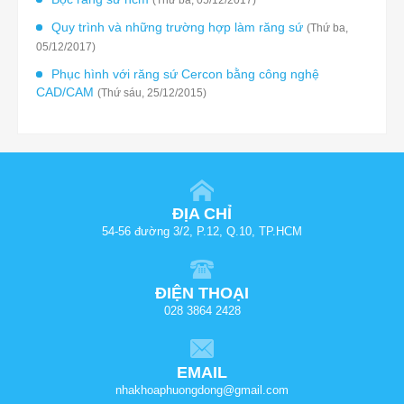
(Thứ ba, 05/12/2017)
Quy trình và những trường hợp làm răng sứ
(Thứ ba,
05/12/2017)
Phục hình với răng sứ Cercon bằng công nghệ
CAD/CAM
(Thứ sáu, 25/12/2015)
ĐỊA CHỈ
54-56 đường 3/2, P.12, Q.10, TP.HCM
ĐIỆN THOẠI
028 3864 2428
EMAIL
nhakhoaphuongdong@gmail.com