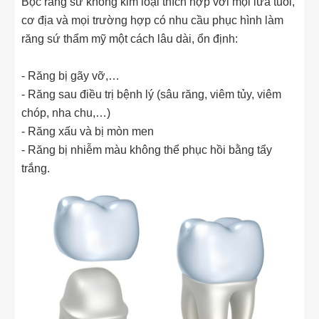
Bọc răng sứ không kim loại thích hợp với mọi lứa tuổi,
cơ địa và mọi trường hợp có nhu cầu phục hình làm
răng sứ thẩm mỹ một cách lâu dài, ổn định:
- Răng bị gãy vỡ,…
- Răng sau điều trị bệnh lý (sâu răng, viêm tủy, viêm
chóp, nha chu,…)
- Răng xấu và bị mòn men
- Răng bị nhiễm màu không thể phục hồi bằng tẩy
trắng.