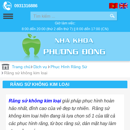
0931316886
Giờ làm việc:
8:00 đến 20:00 (thứ 2 đến thứ 7) || 8:00 đến 17:00 (CN)
Trang chủ
Dịch vụ
Phục Hình Răng Sứ
Răng sứ không kim loại
RĂNG SỨ KHÔNG KIM LOẠI
Răng sứ không kim loại
giải pháp phục hình hoàn
hảo nhất, đỉnh cao của vẻ đẹp tự nhiên. Răng sứ
không kim loại hiện đang là lựa chọn số 1 của tất cả
các phục hình răng, từ bọc răng sứ, dán mặt hay làm