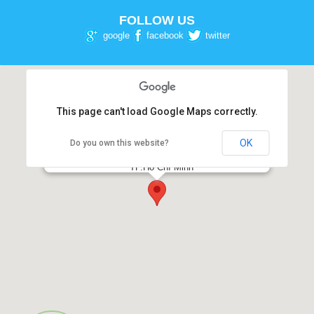
FOLLOW US
google
facebook
twitter
This page can't load Google Maps correctly.
OK
Do you own this website?
NHA KHOA PHƯƠNG ĐÔNG
Số 54-56, Đường 3 tháng 2, Phường 12, Quận 10,
TP.Hồ Chí Minh