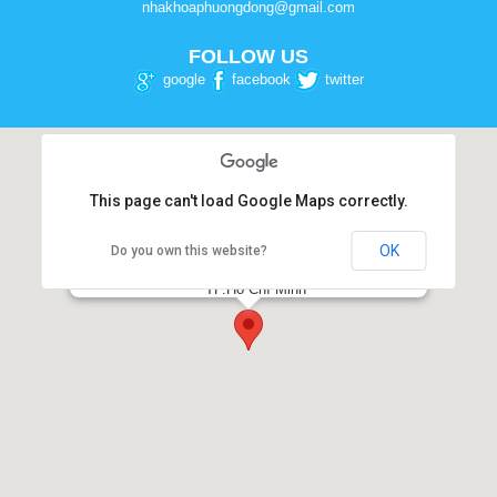
nhakhoaphuongdong@gmail.com
FOLLOW US
google
facebook
twitter
This page can't load Google Maps correctly.
OK
Do you own this website?
NHA KHOA PHƯƠNG ĐÔNG
Số 54-56, Đường 3 tháng 2, Phường 12, Quận 10,
TP.Hồ Chí Minh