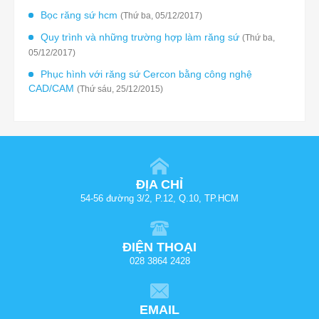
Bọc răng sứ hcm
(Thứ ba, 05/12/2017)
Quy trình và những trường hợp làm răng sứ
(Thứ ba,
05/12/2017)
Phục hình với răng sứ Cercon bằng công nghệ
CAD/CAM
(Thứ sáu, 25/12/2015)
ĐỊA CHỈ
54-56 đường 3/2, P.12, Q.10, TP.HCM
ĐIỆN THOẠI
028 3864 2428
EMAIL