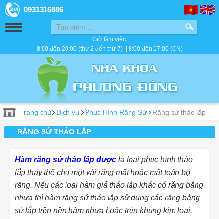
0931316886
Giờ làm việc:
8:00 đến 20:00 (thứ 2 đến thứ 7) || 8:00 đến 17:00 (CN)
Trang chủ
Dịch vụ
Phục Hình Răng Sứ
Răng sứ tháo lắp
RĂNG SỨ THÁO LẮP
Hàm răng sứ tháo lắp được
là loại phục hình tháo
lắp thay thế cho một vài răng mất hoặc mất toàn bộ
răng.
Nếu các loại hàm giả tháo lắp khác có răng bằng
nhựa thì hàm
răng
sứ tháo lắp sử dụng các
răng bằng
sứ lắp trên nền hàm nhựa hoặc trên khung kim loại.