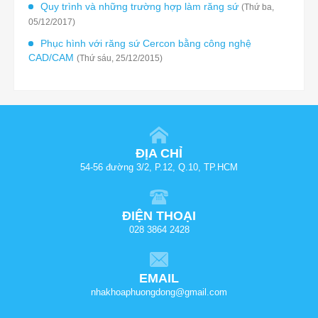
Quy trình và những trường hợp làm răng sứ
(Thứ ba,
05/12/2017)
Phục hình với răng sứ Cercon bằng công nghệ
CAD/CAM
(Thứ sáu, 25/12/2015)
ĐỊA CHỈ
54-56 đường 3/2, P.12, Q.10, TP.HCM
ĐIỆN THOẠI
028 3864 2428
EMAIL
nhakhoaphuongdong@gmail.com