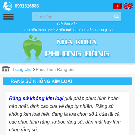
0931316886
Giờ làm việc:
8:00 đến 20:00 (thứ 2 đến thứ 7) || 8:00 đến 17:00 (CN)
Trang chủ
Phục Hình Răng Sứ
RĂNG SỨ KHÔNG KIM LOẠI
Răng sứ không kim loại
giải pháp phục hình hoàn
hảo nhất, đỉnh cao của vẻ đẹp tự nhiên. Răng sứ
không kim loại hiện đang là lựa chọn số 1 của tất cả
các phục hình răng, từ bọc răng sứ, dán mặt hay làm
chụp răng sứ.