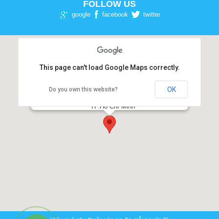
FOLLOW US
google
facebook
twitter
This page can't load Google Maps correctly.
OK
Do you own this website?
NHA KHOA PHƯƠNG ĐÔNG
Số 54-56, Đường 3 tháng 2, Phường 12, Quận 10,
TP.Hồ Chí Minh