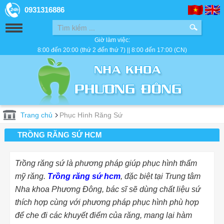
0931316886
Giờ làm việc:
8:00 đến 20:00 (thứ 2 đến thứ 7) || 8:00 đến 17:00 (CN)
Trang chủ
Phục Hình Răng Sứ
TRỒNG RĂNG SỨ HCM
Trồng răng sứ là phương pháp giúp phục hình thẩm
mỹ răng.
Trồng răng sứ hcm
, đặc biệt tại Trung tâm
Nha khoa Phương Đông, bác sĩ sẽ dùng chất liệu sứ
thích hợp cùng với phương pháp phục hình phù hợp
để che đi các khuyết điểm của răng, mang lại hàm