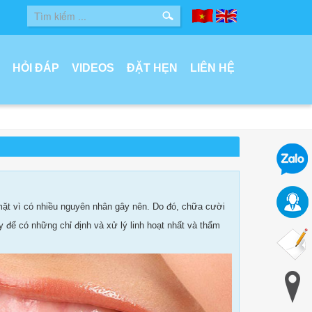
HỎI ĐÁP
VIDEOS
ĐẶT HẸN
LIÊN HỆ
mặt vì có nhiều nguyên nhân gây nên. Do đó, chữa cười
y để có những chỉ định và xử lý linh hoạt nhất và thẩm