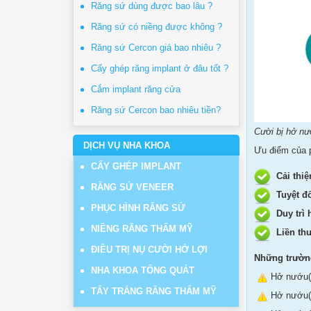
Răng sứ dùng được bao lâu ?
Răng sứ có niềng được không ?
Răng sứ Cercon giá bao nhiêu ?
Cấy ghép răng implant ở đâu tốt ?
Cắm implant răng cửa
Răng sứ Cercon bao nhiêu tiền?
Cười bị hở nướ
DỊCH VỤ NHA KHOA
Ưu điểm của p
CẤY GHÉP IMPLANT
Cải thiệ
RĂNG SỨ VENEER
Tuyệt đố
PHỤC HÌNH RĂNG SỨ
Duy trì h
NIỀNG RĂNG THẨM MỸ
Liền thư
ĐIỀU TRỊ NỤ CƯỜI HỞ LỢI
Những trường
NHA KHOA TỔNG QUÁT
Hở nướu(l
TẨY TRẮNG RĂNG THẨM MỸ
Hở nướu(l