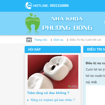
0931316886
HOTLINE:
Trang chủ
Dịch vụ
Điều Trị Nụ Cười Hở Lợi
ĐIỀU TRỊ 
HỎI ĐÁP
Điều trị nụ c
Cười hở lợi (
hở lợi muốn h
mỹ nhất.
Trám răng có đau không ?
Răng sứ implant giá bao nhiêu ?