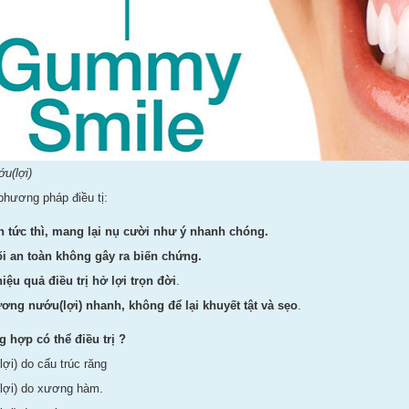
u(lợi)
hương pháp điều tị:
n tức thì, mang lại nụ cười như ý nhanh chóng.
i an toàn không gây ra biến chứng.
iệu quả điều trị hở lợi trọn đời
.
ơng nướu(lợi) nhanh, không để lại khuyết tật và sẹo
.
 hợp có thể điều trị ?
ợi) do cấu trúc răng
ợi) do xương hàm.