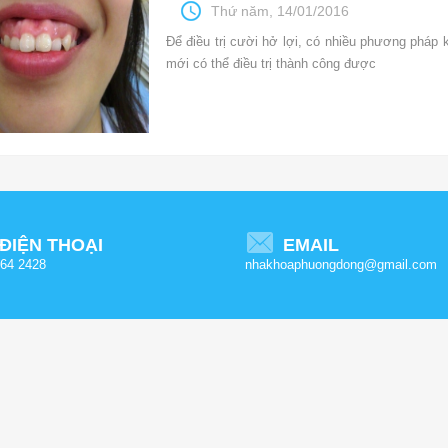
Thứ năm, 14/01/2016
Để điều trị cười hở lợi, có nhiều phương pháp 
mới có thể điều trị thành công được
ĐIỆN THOẠI
EMAIL
64 2428
nhakhoaphuongdong@gmail.com