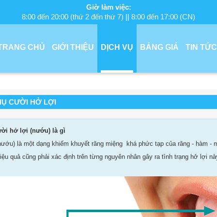
Giờ làm việc:
8:00 đến 20:00 (thứ 2 đến thứ 7) || 8:00 đến 17:00 (CN)
TRANG CHỦ
GIỚI THIỆU
DỊCH VỤ
BẢNG GIÁ
TIN TỨC
NỤ CƯỜI HỞ LỢI
ười hở lợi (nướu) là gì
nướu) là một dạng khiếm khuyết răng miệng khá phức tạp của răng - hàm - 
iệu quả cũng phải xác định trên từng nguyên nhân gây ra tình trạng hở lợi nà