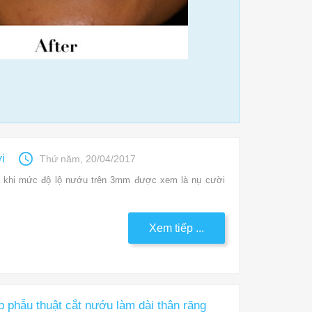
i
Thứ năm, 20/04/2017
à khi mức độ lộ nướu trên 3mm được xem là nụ cười
Xem tiếp ...
p phẫu thuật cắt nướu làm dài thân răng