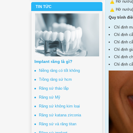
Hở nướu(l
TIN TỨC
Hở nướu(l
Quy trình điều
Chỉ định m
Chỉ định c
Chỉ định cắ
Chỉ định g
Chỉ định c
Implant răng là gì?
Chỉ định c
Niềng răng có tốt không
Trồng răng sứ hcm
Răng sứ tháo lắp
Răng sứ Mỹ
Răng sứ không kim loại
Răng sứ katana zirconia
Răng sứ và răng titan
Răng sứ implant