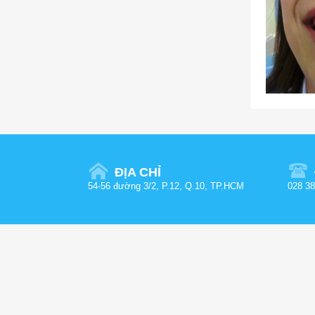
ĐỊA CHỈ
54-56 đường 3/2, P.12, Q.10, TP.HCM
028 38