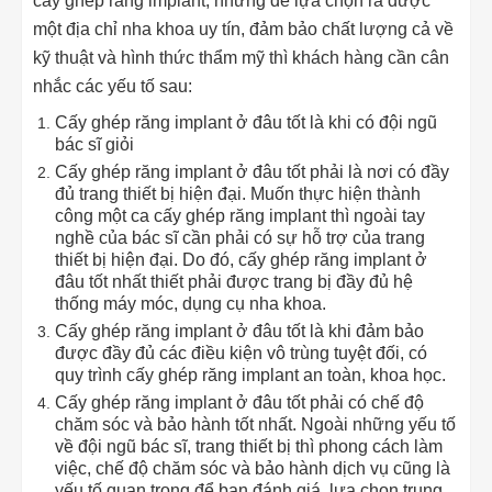
cấy ghép răng implant, nhưng để lựa chọn ra được
một địa chỉ nha khoa uy tín, đảm bảo chất lượng cả về
kỹ thuật và hình thức thẩm mỹ thì khách hàng cần cân
nhắc các yếu tố sau:
Cấy ghép răng implant ở đâu tốt là khi có đội ngũ
bác sĩ giỏi
Cấy ghép răng implant ở đâu tốt phải là nơi có đầy
đủ trang thiết bị hiện đại. Muốn thực hiện thành
công một ca cấy ghép răng implant thì ngoài tay
nghề của bác sĩ cần phải có sự hỗ trợ của trang
thiết bị hiện đại. Do đó, cấy ghép răng implant ở
đâu tốt nhất thiết phải được trang bị đầy đủ hệ
thống máy móc, dụng cụ nha khoa.
Cấy ghép răng implant ở đâu tốt là khi đảm bảo
được đầy đủ các điều kiện vô trùng tuyệt đối, có
quy trình cấy ghép răng implant an toàn, khoa học.
Cấy ghép răng implant ở đâu tốt phải có chế độ
chăm sóc và bảo hành tốt nhất. Ngoài những yếu tố
về đội ngũ bác sĩ, trang thiết bị thì phong cách làm
việc, chế độ chăm sóc và bảo hành dịch vụ cũng là
yếu tố quan trọng để bạn đánh giá, lựa chọn trung