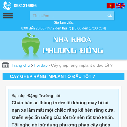
0931316886
Giờ làm việc:
8:00 đến 20:00 (thứ 2 đến thứ 7) || 8:00 đến 17:00 (CN)
Trang chủ
Hỏi đáp
Cấy ghép răng implant ở đâu tốt ?
CẤY GHÉP RĂNG IMPLANT Ở ĐÂU TỐT ?
Bạn đọc
Đặng Trường
hỏi:
Chào bác sĩ, tháng trước tôi không may bị tai
nạn xe làm mất một chiếc răng kế bên răng cửa,
khiến việc ăn uống của tôi trở nên rất khó khăn.
Tôi nghe nói sử dụng phương pháp cấy ghép