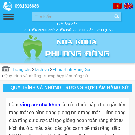
0931316886
Giờ làm việc:
8:00 đến 20:00 (thứ 2 đến thứ 7) || 8:00 đến 17:00 (CN)
Trang chủ
Dịch vụ
Phục Hình Răng Sứ
Quy trình và những trường hợp làm răng sứ
QUY TRÌNH VÀ NHỮNG TRƯỜNG HỢP LÀM RĂNG SỨ
Làm
răng sứ
nha khoa
là một chiếc nắp chụp gắn lên
răng thật có hình dạng giống như răng thật . Hình dạng
của răng sứ được tái tạo giống hoàn toàn răng thật từ
kích thước, màu sắc, các góc cạnh bề mặt răng đặc