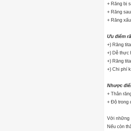
+ Răng bị s
+ Răng sau 
+ Răng xấu
Ưu điểm ră
+) Răng tit
+) Dễ thực 
+) Răng tit
+) Chi phí 
Nhược điểm
+ Thân răng
+ Độ trong 
Với những k
Nếu còn thắ