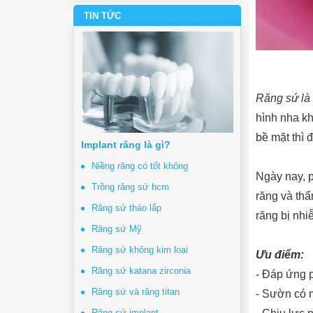
TIN TỨC
Răng sứ là 
hình nha kh
bề mặt thì 
Implant răng là gì?
Niềng răng có tốt không
Ngày nay, 
Trồng răng sứ hcm
răng và thẩ
Răng sứ tháo lắp
răng bị nhi
Răng sứ Mỹ
Răng sứ không kim loại
Ưu điểm:
Răng sứ katana zirconia
- Đáp ứng p
Răng sứ và răng titan
- Sườn có 
Răng sứ implant