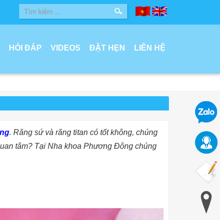
HỎI ĐÁP
VIDEOS
ĐẶT HẸN
LIÊN HỆ
ăng
. Răng sứ và răng titan có tốt không, chúng
i quan tâm? Tại Nha khoa Phương Đông
chúng