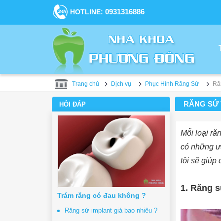
0931316886
HOTLINE:
Trang chủ
Dịch vụ
Phục Hình Răng Sứ
Răn
RĂNG SỨ 
HỎI ĐÁP
Mỗi loại ră
có những ư
tôi sẽ giúp 
1. Răng s
Trám răng có đau không ?
Răng sứ implant giá bao nhiêu ?