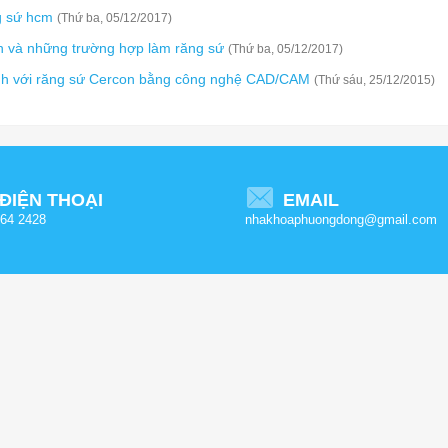
g sứ hcm
(Thứ ba, 05/12/2017)
h và những trường hợp làm răng sứ
(Thứ ba, 05/12/2017)
nh với răng sứ Cercon bằng công nghệ CAD/CAM
(Thứ sáu, 25/12/2015)
ĐIỆN THOẠI
EMAIL
64 2428
nhakhoaphuongdong@gmail.com