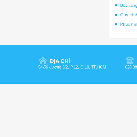
Bọc răn
Quy trìn
Phục hì
ĐỊA CHỈ
54-56 đường 3/2, P.12, Q.10, TP.HCM
028 38