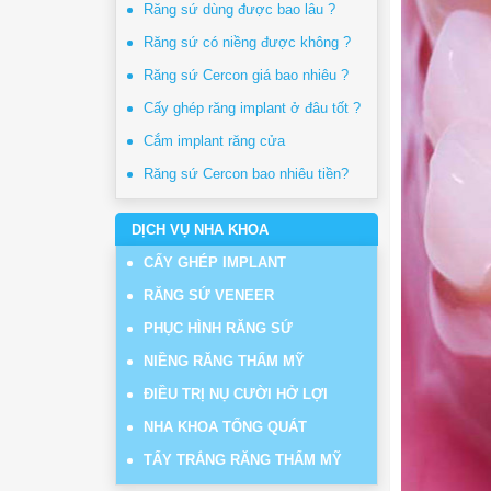
Răng sứ dùng được bao lâu ?
Răng sứ có niềng được không ?
Răng sứ Cercon giá bao nhiêu ?
Cấy ghép răng implant ở đâu tốt ?
Cắm implant răng cửa
Răng sứ Cercon bao nhiêu tiền?
DỊCH VỤ NHA KHOA
CẤY GHÉP IMPLANT
RĂNG SỨ VENEER
PHỤC HÌNH RĂNG SỨ
NIỀNG RĂNG THẨM MỸ
ĐIỀU TRỊ NỤ CƯỜI HỞ LỢI
NHA KHOA TỔNG QUÁT
TẨY TRẮNG RĂNG THẨM MỸ