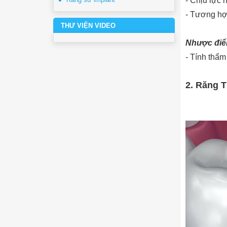
- Chịu lực 
- Tương hợp
THƯ VIỆN VIDEO
Nhược điể
- Tính thẩ
2. Răng T