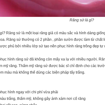
Răng sứ là gì?
gì?
Răng sứ là một loại răng giả có màu sắc và hình dáng giống
oa. Răng sứ thường có 2 phần , phần sườn được làm từ chất li
được phủ bởi nhiều lớp sứ tạo nên phục hình răng trông đẹp tự 
phục hình răng sứ đã không còn mấy xa lạ với nhiều người. Ră
m mỹ răng. Thẩm mỹ răng sứ được bác sĩ chỉ định cho các trường
ễm màu mà không thể dùng các biện pháp tẩy trắng.
hục hình ngay với chi phí vừa phải
màu trắng, thẩm mỹ, không gây ánh xám nơi cổ răng