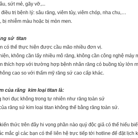
âu, sứt mẻ, gãy vỡ,...
điều trị bệnh lý: sâu răng, viêm tủy, viêm chóp, nha chu,…
, bị nhiễm màu hoặc bị mòn men.
ng sứ titan
an có thể thực hiện được cầu mão nhiều đơn vị.
hiện, không cần lấy nhiều mô răng, không cần công nghệ máy m
an thích hợp với trường hợp bệnh nhân răng có buồng tủy lớn 
không cao so với thẩm mỹ răng sứ cao cấp khác.
 của răng kim loại titan là:
 hơi đục không trong tự nhiên như răng toàn sứ
của răng sứ kim loại titan không thể bằng răng toàn sứ.
iến thức trên đây hi vọng phần nào quý độc giả có thể hiểu biế
c mắc gì các bạn có thể liên hệ trực tiếp tới hotline để đặt lịc