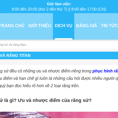
Giờ làm việc:
8:00 đến 20:00 (thứ 2 đến thứ 7) || 8:00 đến 17:00 (CN)
TRANG CHỦ
GIỚI THIỆU
DỊCH VỤ
BẢNG GIÁ
TIN TỨC
g sứ và răng titan
VÀ RĂNG TITAN
ng sứ đều có những ưu và nhược điểm riêng trong
phục hình r
u điểm và hạn chế gì luôn là những câu hỏi được nhiều ngườ
quý bạn đọc hiểu rõ hơn về 2 loại răng trên.
ứ là gì? Ưu và nhược điểm của răng sứ?