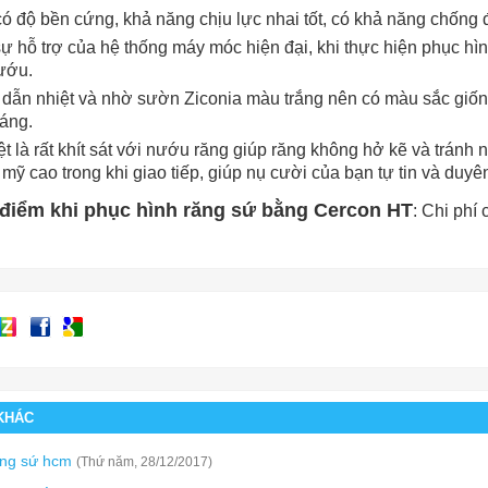
ó độ bền cứng, khả năng chịu lực nhai tốt, có khả năng chống
ự hỗ trợ của hệ thống máy móc hiện đại, khi thực hiện phục hì
ướu.
dẫn nhiệt và nhờ sườn Ziconia màu trắng nên có màu sắc giống
áng.
t là rất khít sát với nướu răng giúp răng không hở kẽ và tránh 
 mỹ cao trong khi giao tiếp, giúp nụ cười của bạn tự tin và duy
điểm khi phục hình răng sứ bằng Cercon HT
: Chi phí
 KHÁC
ăng sứ hcm
(Thứ năm, 28/12/2017)