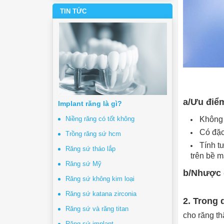
TIN TỨC
a/Ưu điể
Implant răng là gì?
Niềng răng có tốt không
Không 
Có đặc
Trồng răng sứ hcm
Tính t
Răng sứ tháo lắp
trên bề m
Răng sứ Mỹ
b/Nhược 
Răng sứ không kim loại
Răng sứ katana zirconia
2. Trong 
Răng sứ và răng titan
cho răng th
Răng sứ implant