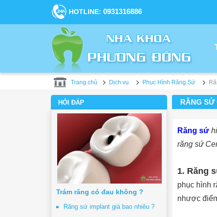
0931316886
HOTLINE:
Trang chủ
Dịch vụ
Phục Hình Răng Sứ
Ră
RĂNG SỨ
HỎI ĐÁP
Răng sứ
hi
răng sứ Cer
1. Răng 
phục hình r
Trám răng có đau không ?
nhược điểm 
Răng sứ implant giá bao nhiêu ?