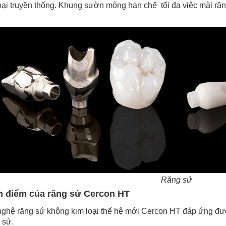
ại truyền thống. Khung sườn mỏng hạn chế tối đa việc mài răn
Răng sứ
m điểm của răng sứ Cercon HT
ghệ răng sứ không kim loại thế hệ mới Cercon HT đáp ứng đượ
 sứ.