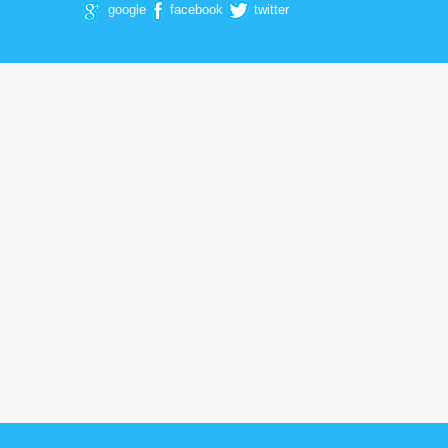
google
facebook
twitter