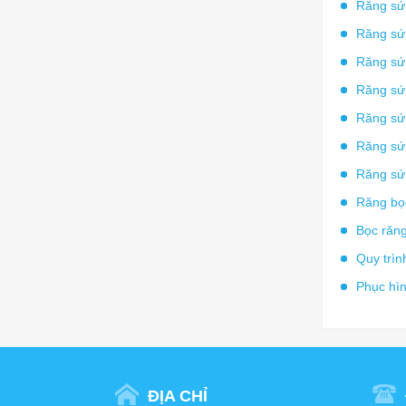
Răng sứ 
Răng sứ
Răng sứ 
Răng sứ 
Răng sứ 
Răng sứ 
Răng sứ
Răng bọ
Bọc răn
Quy trìn
Phục hì
ĐỊA CHỈ