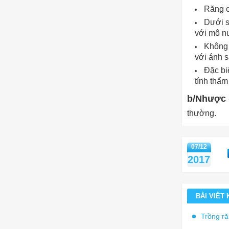
Răng c
Dưới s
với mô n
Không 
với ánh s
Đặc biệ
tính thẩm
b/Nhược 
thường.
07/12
2017
BÀI VIẾT
Trồng r