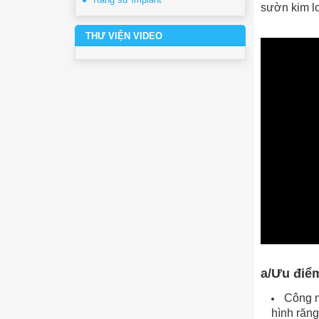
sườn kim lo
THƯ VIỆN VIDEO
a/Ưu điể
Công n
hình răng