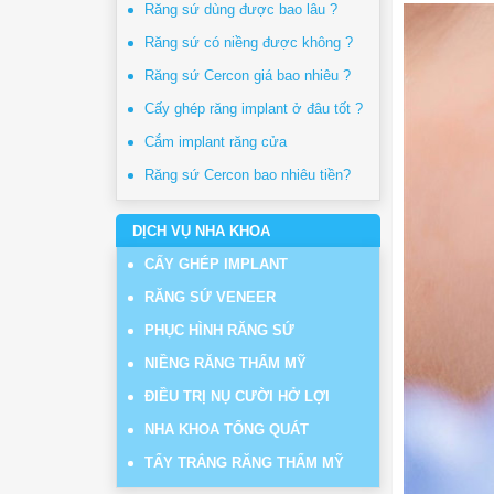
Răng sứ dùng được bao lâu ?
Răng sứ có niềng được không ?
Răng sứ Cercon giá bao nhiêu ?
Cấy ghép răng implant ở đâu tốt ?
Cắm implant răng cửa
Răng sứ Cercon bao nhiêu tiền?
DỊCH VỤ NHA KHOA
CẤY GHÉP IMPLANT
RĂNG SỨ VENEER
PHỤC HÌNH RĂNG SỨ
NIỀNG RĂNG THẨM MỸ
ĐIỀU TRỊ NỤ CƯỜI HỞ LỢI
NHA KHOA TỔNG QUÁT
TẨY TRẮNG RĂNG THẨM MỸ