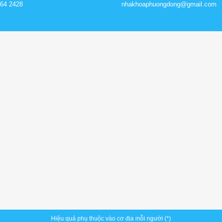
64 2428
nhakhoaphuongdong@gmail.com
Hiệu quả phụ thuộc vào cơ địa mỗi người (*)