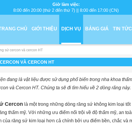
Giờ làm việc:
8:00 đến 20:00 (thứ 2 đến thứ 7) || 8:00 đến 17:00 (CN)
TRANG CHỦ
GIỚI THIỆU
DỊCH VỤ
BẢNG GIÁ
TIN TỨC
ng sứ cercon và cercon HT
 CERCON VÀ CERCON HT
ện đang là vật liệu được sử dụng phổ biến trong nha khoa thẩ
con và Cercon HT. Chúng ta sẽ đi tìm hiểu về 2 dòng răng này.
sứ Cercon
là một trong những dòng răng sứ không kim loại tốt 
ăng thẩm mỹ. Với những ưu điểm nổi trội về độ thẩm mỹ, an toà
của răng sứ kim loại hơn cả chính bởi ưu điểm bền, chắc và m