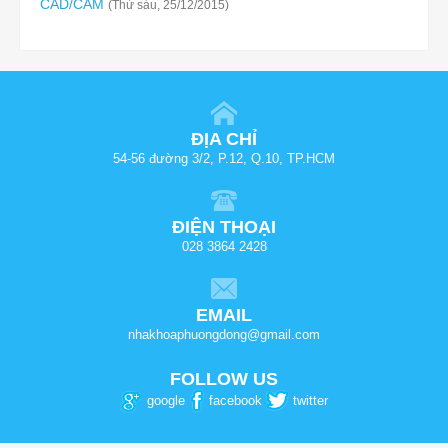
CAD/CAM
(Thứ sáu, 25/12/2015)
ĐỊA CHỈ
54-56 đường 3/2, P.12, Q.10, TP.HCM
ĐIỆN THOẠI
028 3864 2428
EMAIL
nhakhoaphuongdong@gmail.com
FOLLOW US
google
facebook
twitter