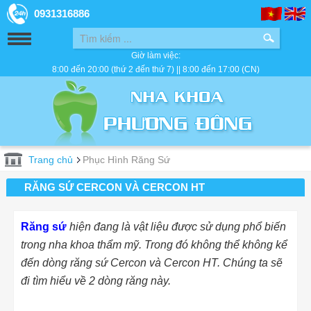
0931316886
Giờ làm việc:
8:00 đến 20:00 (thứ 2 đến thứ 7) || 8:00 đến 17:00 (CN)
Trang chủ
Phục Hình Răng Sứ
RĂNG SỨ CERCON VÀ CERCON HT
Răng sứ
hiện đang là vật liệu được sử dụng phổ biến
trong nha khoa thẩm mỹ. Trong đó không thể không kể
đến dòng răng sứ Cercon và Cercon HT. Chúng ta sẽ
đi tìm hiểu về 2 dòng răng này.