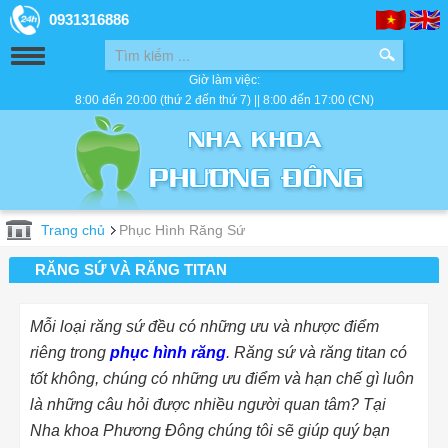
0931316886
Giờ làm việc:
8:00 đến 20:00 (thứ 2 đến thứ 7) || 8:00 đến 17:00 (CN)
Trang chủ
Phục Hình Răng Sứ
RĂNG SỨ VÀ RĂNG TITAN
Mỗi loại răng sứ đều có những ưu và nhược điểm
riêng trong
phục hình răng
. Răng sứ và răng titan có
tốt không, chúng có những ưu điểm và hạn chế gì luôn
là những câu hỏi được nhiều người quan tâm? Tại
Nha khoa Phương Đông
chúng tôi sẽ giúp quý bạn